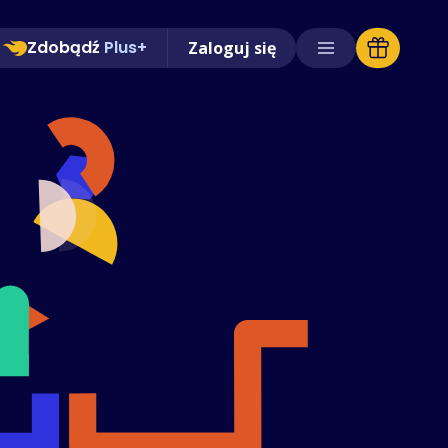
Zdobądź
Plus+
Zaloguj się
Obsługiwane sklepy
Często zadawane pytania
Poradniki
Polski (Polish)