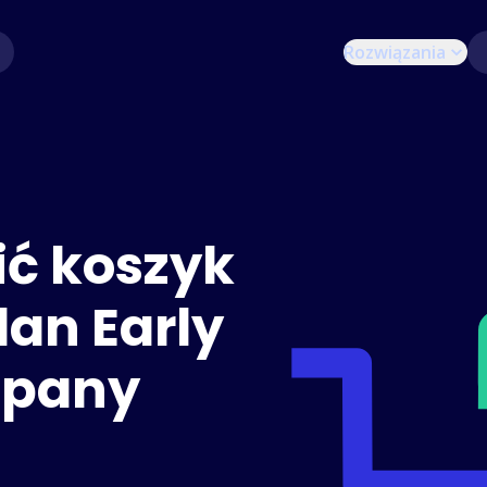
Rozwiązania
ić koszyk
lan Early
mpany