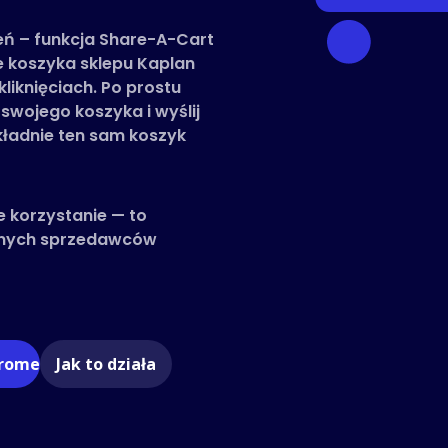
zeń – funkcja Share-A-Cart
 koszyka sklepu Kaplan
liknięciach. Po prostu
 swojego koszyka i wyślij
kładnie ten sam koszyk
e korzystanie — to
innych sprzedawców
hrome
Jak to działa