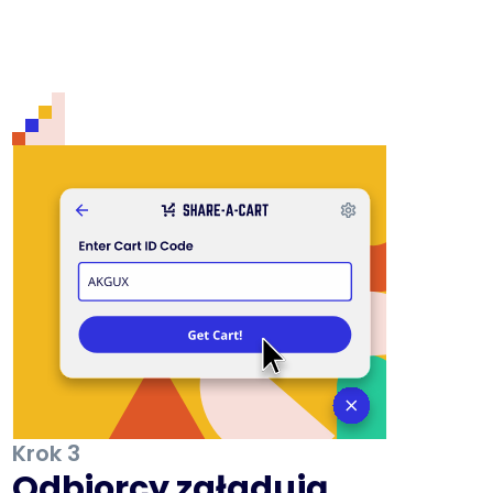
Krok 3
Odbiorcy załadują