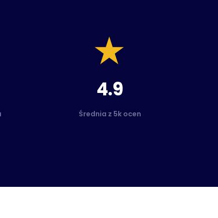
4.9
a
Średnia z 5k ocen