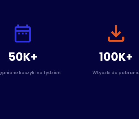
50K+
100K+
pnione koszyki na tydzień
Wtyczki do pobrani