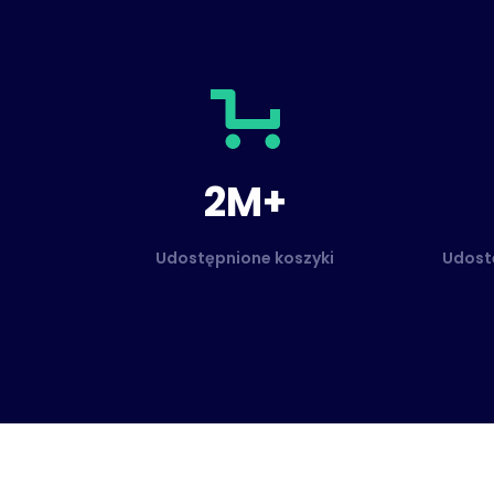
2M+
Udostępnione koszyki
Udostę