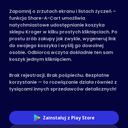
Obsługiwane sklepy
Zapomnij o zrzutach ekranu i listach życzeń –
Często zadawane pytania
funkcja Share-A-Cart umożliwia
Poradniki
natychmiastowe udostępnianie koszyka
sklepu Kroger w kilku prostych kliknięciach. Po
prostu zrób zakupy jak zwykle, wygeneruj link
Polski (Polish)
do swojego koszyka i wyślij go dowolnej
osobie. Odbiorca wczyta dokładnie ten sam
koszyk jednym kliknięciem.
Brak rejestracji. Brak pośpiechu. Bezpłatne
korzystanie — to rozwiązanie działa również z
tysiącami innych sprzedawców detalicznych!
Zainstaluj z Play Store