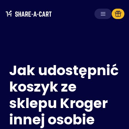
Odbierz koszyk
Utwórz koszyk
Jak udostępnić
Rozwiązania
Dla konsumentów
Dla szkół
koszyk ze
Dla firm
sklepu Kroger
Zdobądź
Plus+
innej osobie
Zaloguj się