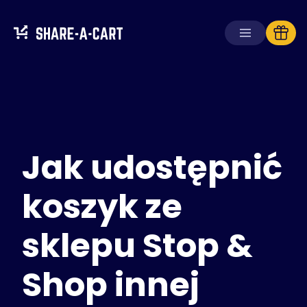
Odbierz koszyk
Utwórz koszyk
Jak udostępnić
Rozwiązania
Dla konsumentów
Dla szkół
koszyk ze
Dla firm
sklepu Stop &
Zdobądź
Plus+
Shop innej
Zaloguj się