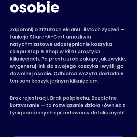
osobie
Obsługiwane sklepy
Często zadawane pytania
Poradniki
Zapomnij o zrzutach ekranu i listach życzeń –
funkcja Share-A-Cart umożliwia
natychmiastowe udostępnianie koszyka
Polski (Polish)
sklepu Stop & Shop w kilku prostych
kliknięciach. Po prostu zrób zakupy jak zwykle,
wygeneruj link do swojego koszyka i wyślij go
dowolnej osobie. Odbiorca wczyta dokładnie
ten sam koszyk jednym kliknięciem.
Brak rejestracji. Brak pośpiechu. Bezpłatne
korzystanie — to rozwiązanie działa również z
tysiącami innych sprzedawców detalicznych!