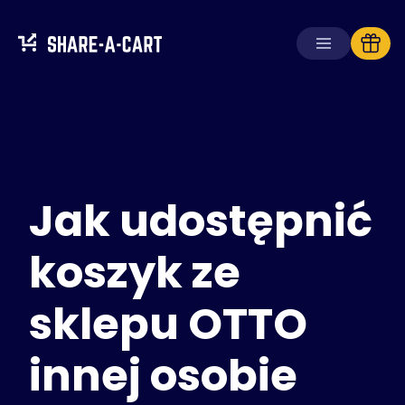
Odbierz koszyk
Utwórz koszyk
Jak udostępnić
Rozwiązania
Dla konsumentów
Dla szkół
koszyk ze
Dla firm
sklepu OTTO
Zdobądź
Plus+
innej osobie
Zaloguj się