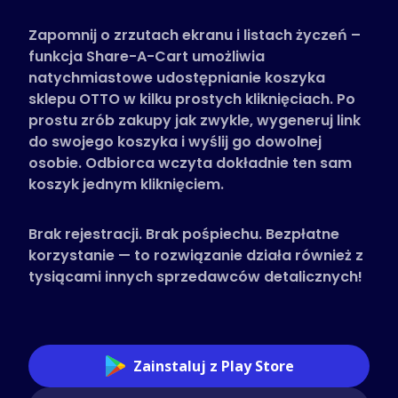
Obsługiwane sklepy
Zapomnij o zrzutach ekranu i listach życzeń –
Często zadawane pytania
funkcja Share-A-Cart umożliwia
Poradniki
natychmiastowe udostępnianie koszyka
sklepu OTTO w kilku prostych kliknięciach. Po
prostu zrób zakupy jak zwykle, wygeneruj link
Polski (Polish)
do swojego koszyka i wyślij go dowolnej
osobie. Odbiorca wczyta dokładnie ten sam
koszyk jednym kliknięciem.
Brak rejestracji. Brak pośpiechu. Bezpłatne
korzystanie — to rozwiązanie działa również z
tysiącami innych sprzedawców detalicznych!
Zainstaluj z Play Store