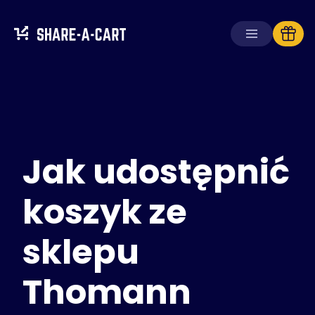
Odbierz koszyk
Utwórz koszyk
Jak udostępnić
Rozwiązania
Dla konsumentów
Dla szkół
koszyk ze
Dla firm
sklepu
Zdobądź
Plus+
Thomann
Zaloguj się