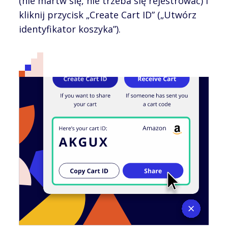
(nie martw się, nie trzeba się rejestrować) i
kliknij przycisk „Create Cart ID” („Utwórz
identyfikator koszyka”).