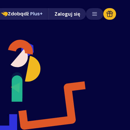
Zdobądź
Plus+
Zaloguj się
Obsługiwane sklepy
Często zadawane pytania
Poradniki
Polski (Polish)