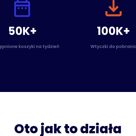
50K+
100K+
pnione koszyki na tydzień
Wtyczki do pobrani
Oto jak to działa