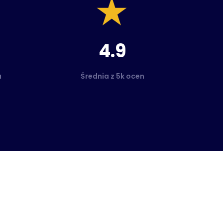
4.9
a
Średnia z 5k ocen