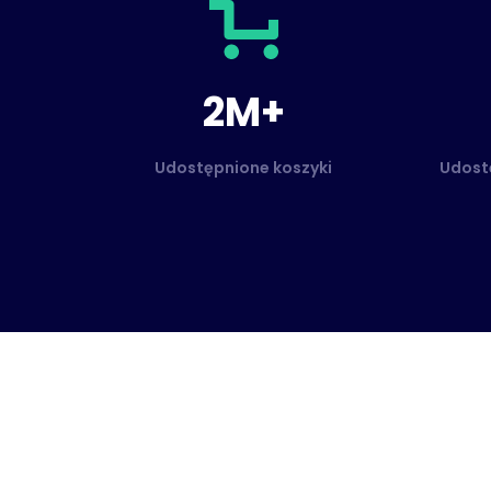
2M+
Udostępnione koszyki
Udostę