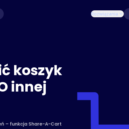
Rozwiązania
ić koszyk
O innej
zeń – funkcja Share-A-Cart