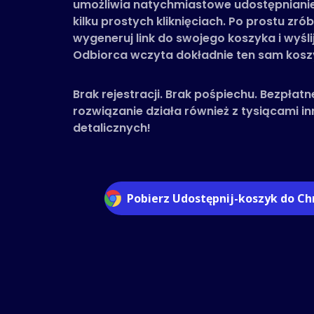
umożliwia natychmiastowe udostępniani
kilku prostych kliknięciach. Po prostu zró
wygeneruj link do swojego koszyka i wyśli
Odbiorca wczyta dokładnie ten sam koszy
Brak rejestracji. Brak pośpiechu. Bezpłatn
rozwiązanie działa również z tysiącami 
detalicznych!
Pobierz Udostępnij-koszyk do C