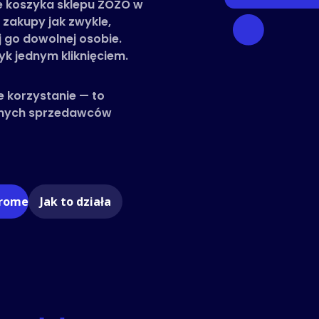
e koszyka sklepu ZOZO w
b zakupy jak zwykle,
j go dowolnej osobie.
k jednym kliknięciem.
e korzystanie — to
innych sprzedawców
hrome
Jak to działa