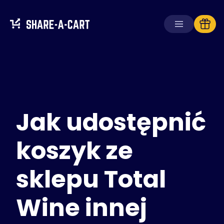
Odbierz koszyk
Utwórz koszyk
Jak udostępnić
Rozwiązania
Dla konsumentów
Dla szkół
koszyk ze
Dla firm
sklepu Total
Zdobądź
Plus+
Wine innej
Zaloguj się