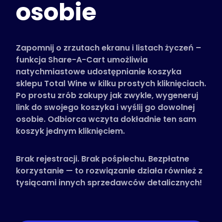
osobie
Obsługiwane sklepy
Często zadawane pytania
Poradniki
Zapomnij o zrzutach ekranu i listach życzeń –
funkcja Share-A-Cart umożliwia
natychmiastowe udostępnianie koszyka
Polski (Polish)
sklepu Total Wine w kilku prostych kliknięciach.
Po prostu zrób zakupy jak zwykle, wygeneruj
link do swojego koszyka i wyślij go dowolnej
osobie. Odbiorca wczyta dokładnie ten sam
koszyk jednym kliknięciem.
Brak rejestracji. Brak pośpiechu. Bezpłatne
korzystanie — to rozwiązanie działa również z
tysiącami innych sprzedawców detalicznych!