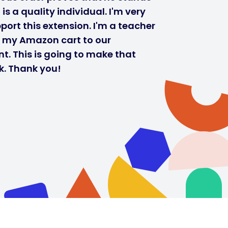
s a quality individual. I'm very
port this extension. I'm a teacher
r my Amazon cart to our
t. This is going to make that
k. Thank you!