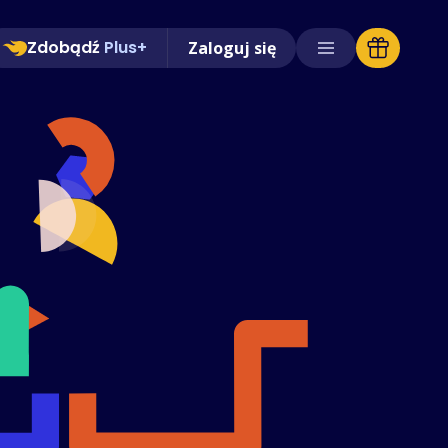
Zdobądź
Plus+
Zaloguj się
Obsługiwane sklepy
Często zadawane pytania
Poradniki
Polski (Polish)