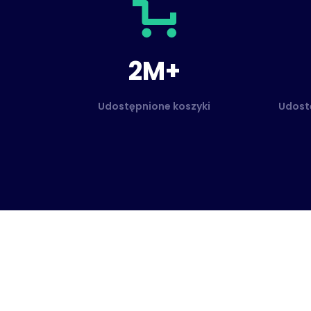
2M+
Udostępnione koszyki
Udostę