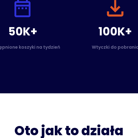
50K+
100K+
pnione koszyki na tydzień
Wtyczki do pobrani
Oto jak to działa