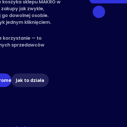
e koszyka sklepu MAKRO w
b zakupy jak zwykle,
j go dowolnej osobie.
k jednym kliknięciem.
e korzystanie — to
innych sprzedawców
hrome
Jak to działa