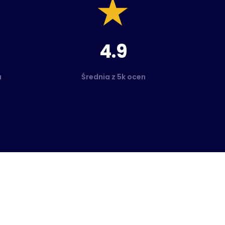
4.9
a
Średnia z 5k ocen