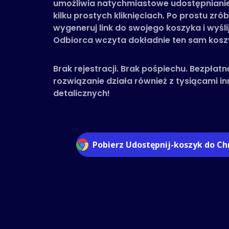
umożliwia natychmiastowe udostępniani
kilku prostych kliknięciach. Po prostu zró
wygeneruj link do swojego koszyka i wyśli
Odbiorca wczyta dokładnie ten sam koszy
Brak rejestracji. Brak pośpiechu. Bezpłatn
rozwiązanie działa również z tysiącami 
detalicznych!
Pobierz Udostępnij-koszyk do C