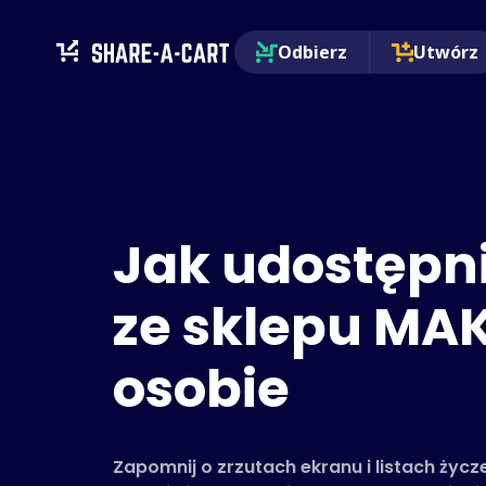
Odbierz
Utwórz
Jak udostępn
ze sklepu MA
osobie
Zapomnij o zrzutach ekranu i listach życ