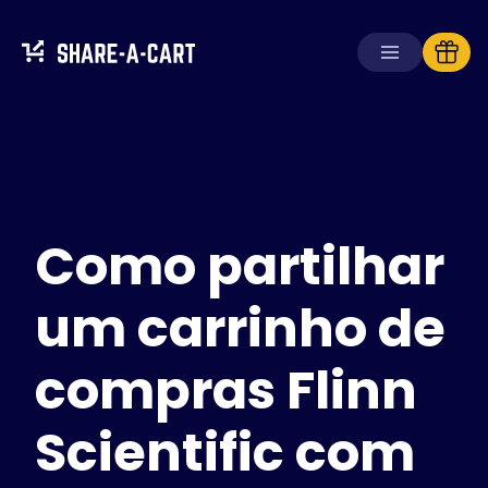
Receber carrinho
Criar carrinho
Como partilhar
Soluções
Para consumidores
Para escolas
um carrinho de
Para empresas
compras Flinn
Obtenha
Plus+
Scientific com
Iniciar sessão