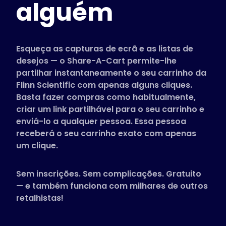
alguém
Lojas suportadas
Perguntas Frequentes
Guias Práticos
Esqueça as capturas de ecrã e as listas de
desejos — o Share-A-Cart permite-lhe
partilhar instantaneamente o seu carrinho da
Português
Flinn Scientific com apenas alguns cliques.
(Portuguese)
Basta fazer compras como habitualmente,
criar um link partilhável para o seu carrinho e
enviá-lo a qualquer pessoa. Essa pessoa
receberá o seu carrinho exato com apenas
um clique.
Sem inscrições. Sem complicações. Gratuito
— e também funciona com milhares de outros
retalhistas!