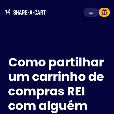
Receber carrinho
Criar carrinho
Como partilhar
Soluções
Para consumidores
Para escolas
um carrinho de
Para empresas
compras REI
Obtenha
Plus+
com alguém
Iniciar sessão