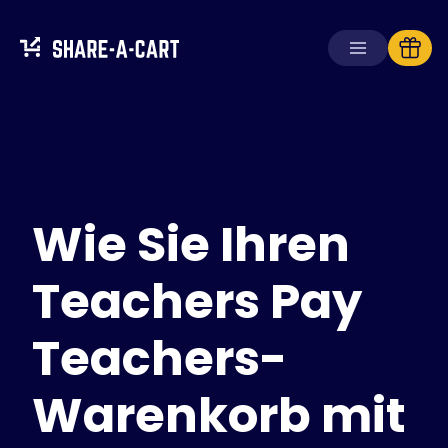
Warenkorb
empfangen
Warenkorb
erstellen
Wie Sie Ihren
Lösungen
Für Verbraucher
Für Schulen
Teachers Pay
Für Unternehmen
Teachers-
Hol dir
Plus+
Warenkorb mit
Anmelden