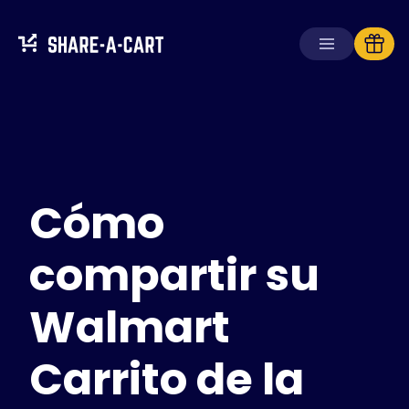
Recibir carrito
Crear carrito
Cómo
Soluciones
Para consumidores
Para escuelas
compartir su
Para empresas
Walmart
Obtén
Plus+
Carrito de la
Iniciar sesión