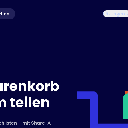
ellen
Lösungen
renkorb
 teilen
hlisten – mit Share-A-