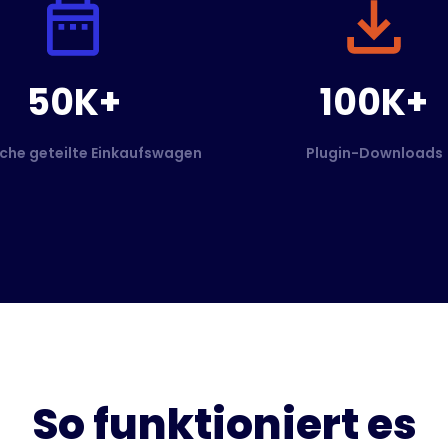
50K+
100K+
che geteilte Einkaufswagen
Plugin-Downloads
So funktioniert es