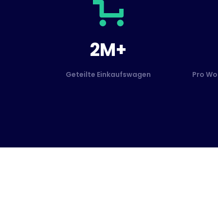
2M+
Geteilte Einkaufswagen
Pro Wo