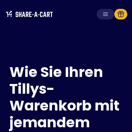
Warenkorb
empfangen
Warenkorb
erstellen
Wie Sie Ihren
Lösungen
Für Verbraucher
Für Schulen
Tillys-
Für Unternehmen
Warenkorb mit
Hol dir
Plus+
jemandem
Anmelden