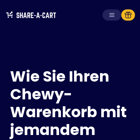
Warenkorb
empfangen
Warenkorb
erstellen
Wie Sie Ihren
Lösungen
Für Verbraucher
Für Schulen
Chewy-
Für Unternehmen
Warenkorb mit
Hol dir
Plus+
jemandem
Anmelden