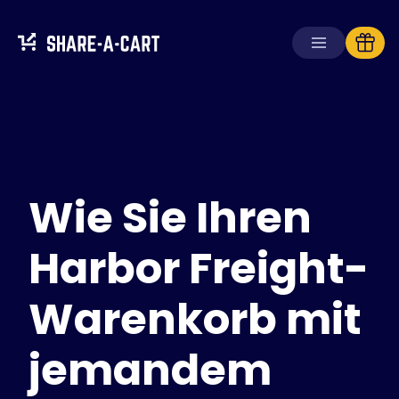
Warenkorb
empfangen
Warenkorb
erstellen
Wie Sie Ihren
Lösungen
Für Verbraucher
Für Schulen
Harbor Freight-
Für Unternehmen
Warenkorb mit
Hol dir
Plus+
jemandem
Anmelden