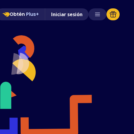
Obtén
Plus+
Iniciar sesión
Tiendas compatibles
Preguntas frecuentes
Guías de uso
Español (Spanish)