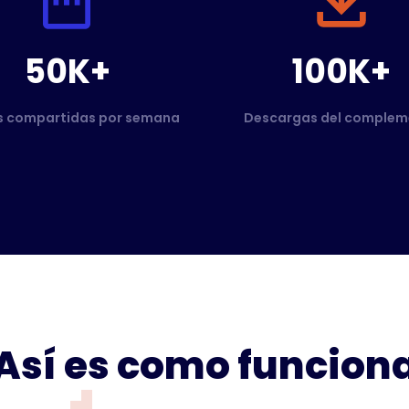
50K+
100K+
s compartidas por semana
Descargas del complem
Así es como funcion