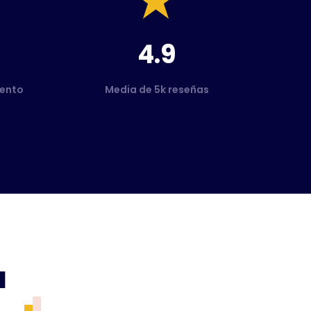
4.9
ento
Media de 5k reseñas
a