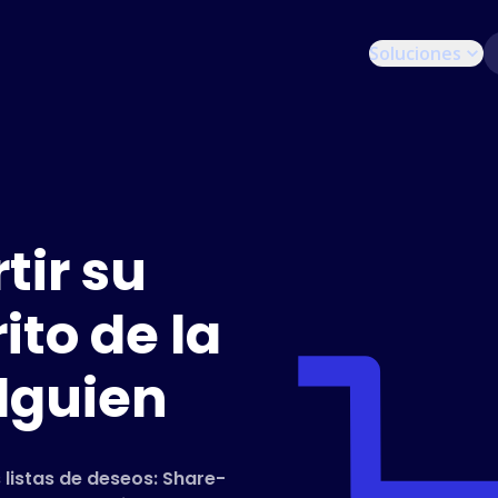
Soluciones
ir su
to de la
lguien
 listas de deseos: Share-