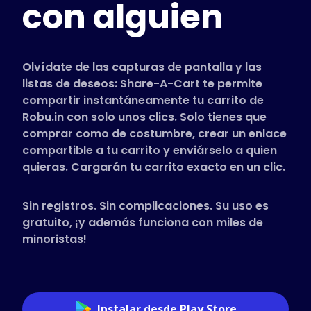
con alguien
Tiendas compatibles
Preguntas frecuentes
Guías de uso
Olvídate de las capturas de pantalla y las
listas de deseos: Share-A-Cart te permite
compartir instantáneamente tu carrito de
Español (Spanish)
Robu.in con solo unos clics. Solo tienes que
comprar como de costumbre, crear un enlace
compartible a tu carrito y enviárselo a quien
quieras. Cargarán tu carrito exacto en un clic.
Sin registros. Sin complicaciones. Su uso es
gratuito, ¡y además funciona con miles de
minoristas!
Instalar desde Play Store