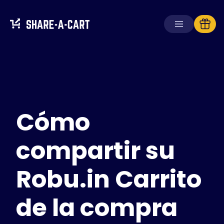
Recibir carrito
Crear carrito
Cómo
Soluciones
Para consumidores
Para escuelas
compartir su
Para empresas
Robu.in Carrito
Obtén
Plus+
de la compra
Iniciar sesión