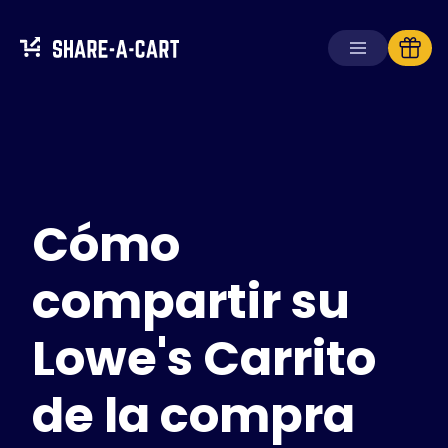
Recibir carrito
Crear carrito
Cómo
Soluciones
Para consumidores
Para escuelas
compartir su
Para empresas
Lowe's Carrito
Obtén
Plus+
de la compra
Iniciar sesión