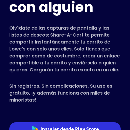
con alguien
Tiendas compatibles
Preguntas frecuentes
Guías de uso
Olvídate de las capturas de pantalla y las
listas de deseos: Share-A-Cart te permite
compartir instantáneamente tu carrito de
Español (Spanish)
Lowe's con solo unos clics. Solo tienes que
comprar como de costumbre, crear un enlace
compartible a tu carrito y enviárselo a quien
quieras. Cargarán tu carrito exacto en un clic.
Sin registros. Sin complicaciones. Su uso es
gratuito, ¡y además funciona con miles de
minoristas!
Instalar desde Play Store