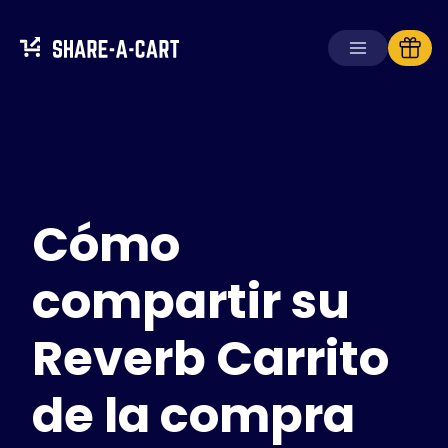
Recibir carrito
Crear carrito
Cómo
Soluciones
Para consumidores
Para escuelas
compartir su
Para empresas
Reverb Carrito
Obtén
Plus+
de la compra
Iniciar sesión