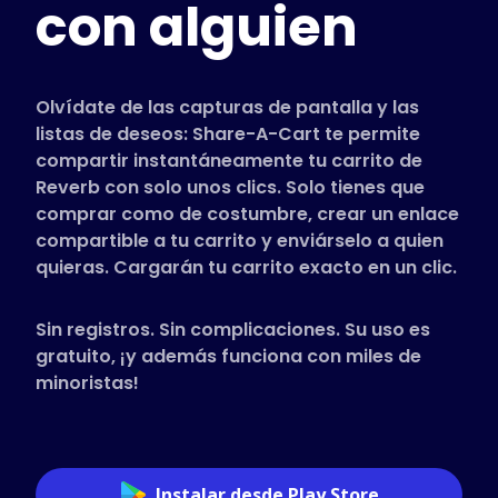
con alguien
Tiendas compatibles
Preguntas frecuentes
Guías de uso
Olvídate de las capturas de pantalla y las
listas de deseos: Share-A-Cart te permite
compartir instantáneamente tu carrito de
Español (Spanish)
Reverb con solo unos clics. Solo tienes que
comprar como de costumbre, crear un enlace
compartible a tu carrito y enviárselo a quien
quieras. Cargarán tu carrito exacto en un clic.
Sin registros. Sin complicaciones. Su uso es
gratuito, ¡y además funciona con miles de
minoristas!
Instalar desde Play Store