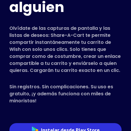
alguien
Tiendas compatibles
Preguntas frecuentes
Guías de uso
Olvídate de las capturas de pantalla y las
listas de deseos: Share-A-Cart te permite
compartir instantáneamente tu carrito de
Español (Spanish)
Wish con solo unos clics. Solo tienes que
comprar como de costumbre, crear un enlace
compartible a tu carrito y enviárselo a quien
quieras. Cargarán tu carrito exacto en un clic.
Sin registros. Sin complicaciones. Su uso es
gratuito, ¡y además funciona con miles de
minoristas!
Instalar desde Play Store