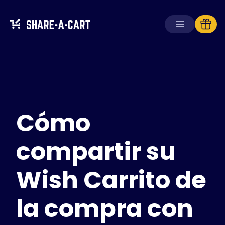
Recibir carrito
Crear carrito
Cómo
Soluciones
Para consumidores
Para escuelas
compartir su
Para empresas
Wish Carrito de
Obtén
Plus+
la compra con
Iniciar sesión