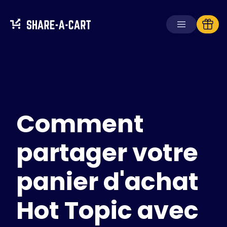
Recevoir le panier
Créer un panier
Comment
Solutions
Pour les consommateurs
Pour les écoles
partager votre
Pour les entreprises
panier d'achat
Obtenir
Plus+
Hot Topic avec
Se connecter