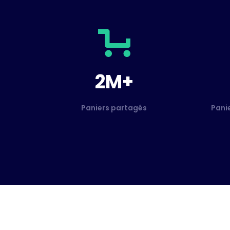
2M+
Paniers partagés
Pani