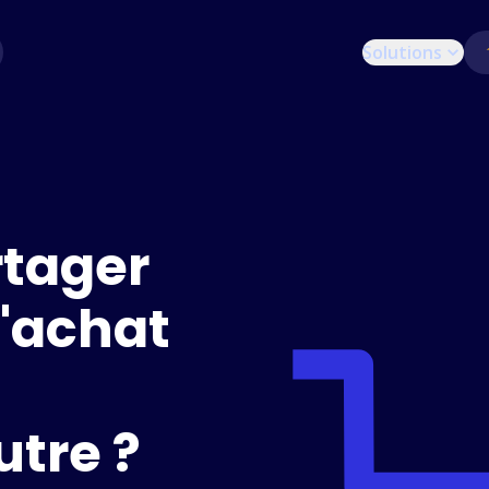
Solutions
tager
d'achat
utre ?