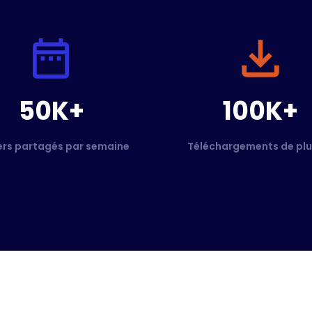
50K+
100K+
ers partagés par semaine
Téléchargements de plu