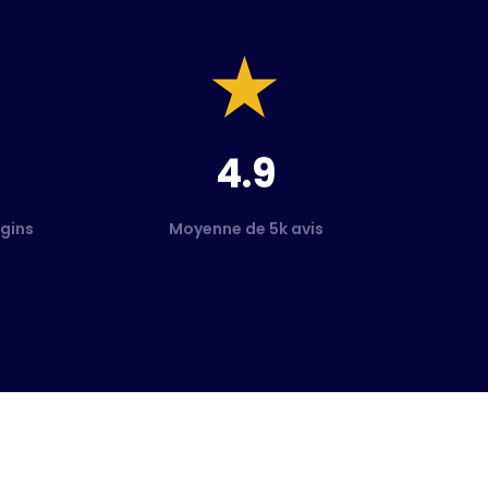
4.9
gins
Moyenne de 5k avis