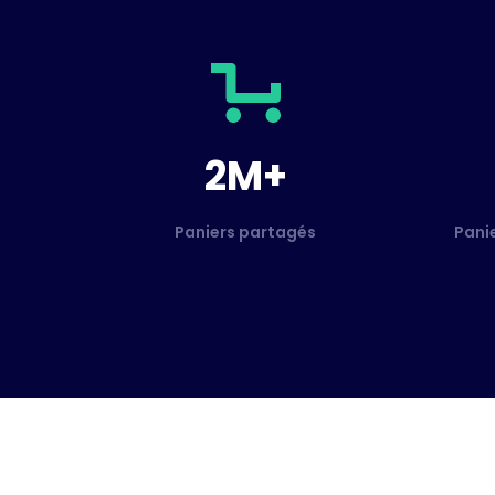
2M+
Paniers partagés
Pani