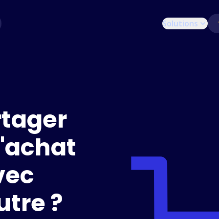
Solutions
tager
d'achat
vec
utre ?