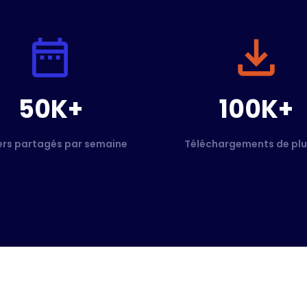
50K+
100K+
ers partagés par semaine
Téléchargements de plu