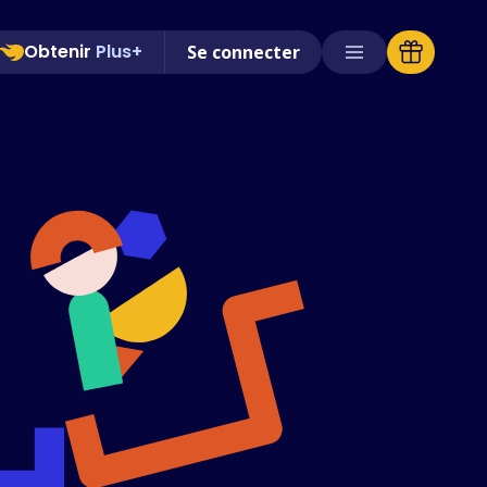
Obtenir
Plus+
Se connecter
Magasins pris en charge
FAQ
Guides d'utilisation
Français (French)