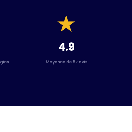
4.9
gins
Moyenne de 5k avis