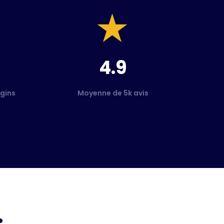
4.9
gins
Moyenne de 5k avis