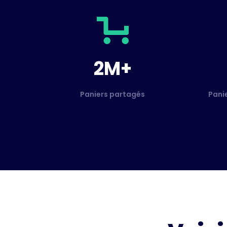
2M+
Paniers partagés
Pani