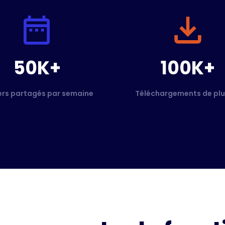
50K+
100K+
ers partagés par semaine
Téléchargements de plu