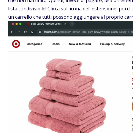
che non hai finito. Quindi, invece di pagare, usa un'este
lista condivisibile! Clicca sull'icona dell'estensione, poi c
un carrello che tutti possono aggiungere al proprio carr