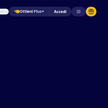
Ottieni
Plus+
oni
Accedi
Negozi Supportati
FAQ
Guide pratiche
Italiano (Italian)