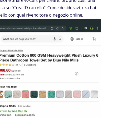
nsione Share-A-Cart per creare, proprio così, una
licca su "Crea ID carrello". Come desideravi, ora hai
ello con quel rivenditore o negozio online.