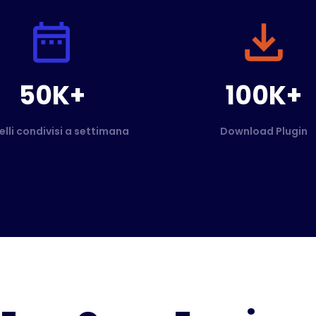
50K+
100K+
elli condivisi a settimana
Download Plugin