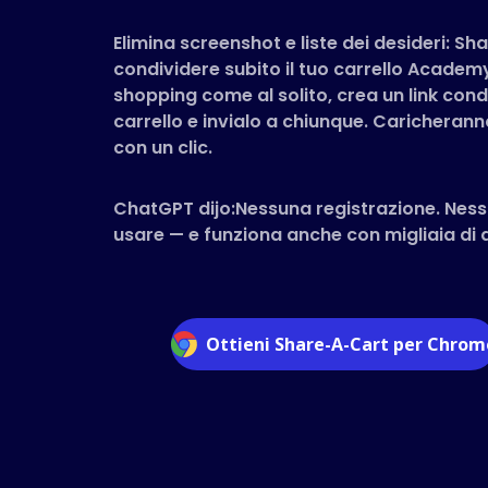
Elimina screenshot e liste dei desideri: Sh
condividere subito il tuo carrello Academy
shopping come al solito, crea un link condi
carrello e invialo a chiunque. Caricheranno
con un clic.
ChatGPT dijo:Nessuna registrazione. Ness
usare — e funziona anche con migliaia di al
Ottieni Share-A-Cart per Chrom