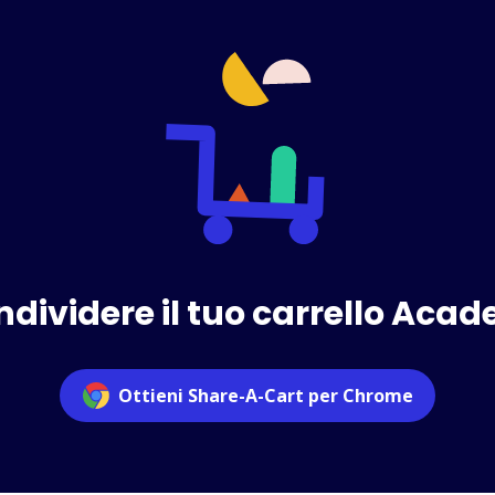
ndividere il tuo carrello Aca
Ottieni Share-A-Cart per Chrome