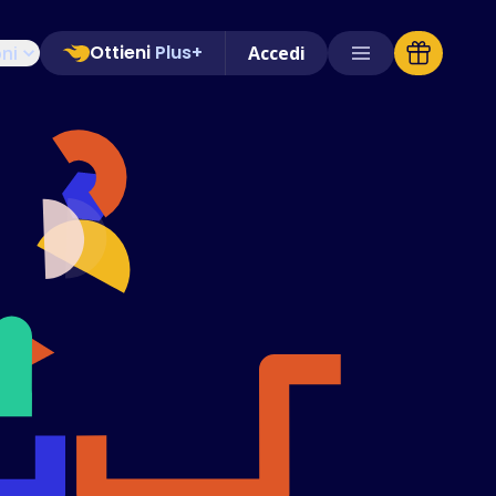
Ottieni
Plus+
oni
Accedi
Negozi Supportati
FAQ
Guide pratiche
Italiano (Italian)