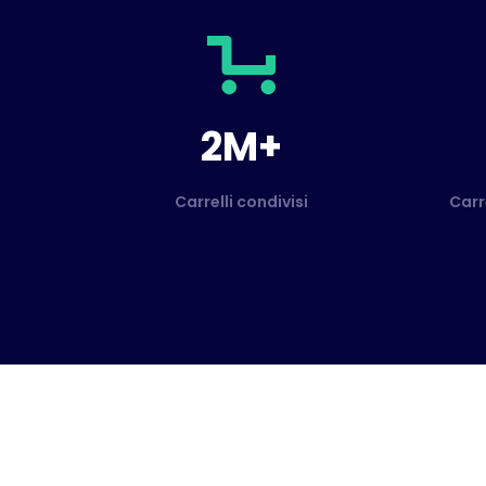
2M+
Carrelli condivisi
Carr