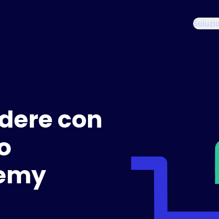
Soluzi
dere con
o
demy