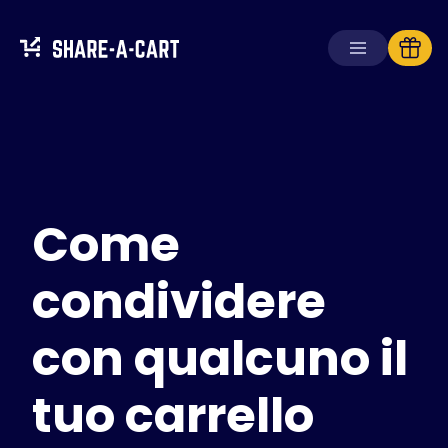
Ricevi carrello
Crea carrello
Come
Soluzioni
Per consumatori
Per scuole
condividere
Per aziende
con qualcuno il
Ottieni
Plus+
tuo carrello
Accedi