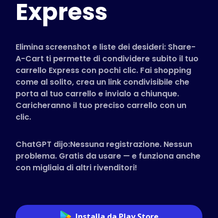
Express
Negozi Supportati
FAQ
Guide pratiche
Elimina screenshot e liste dei desideri: Share-
A-Cart ti permette di condividere subito il tuo
carrello Express con pochi clic. Fai shopping
Italiano (Italian)
come al solito, crea un link condivisibile che
porta al tuo carrello e invialo a chiunque.
Caricheranno il tuo preciso carrello con un
clic.
ChatGPT dijo:Nessuna registrazione. Nessun
problema. Gratis da usare — e funziona anche
con migliaia di altri rivenditori!
Installa da Play Store