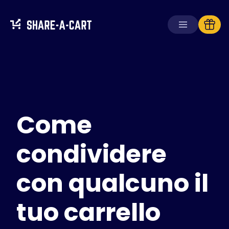
Ricevi carrello
Crea carrello
Come
Soluzioni
Per consumatori
Per scuole
condividere
Per aziende
con qualcuno il
Ottieni
Plus+
tuo carrello
Accedi