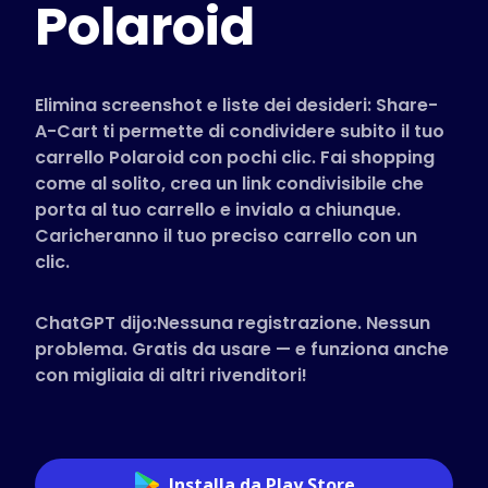
Polaroid
Negozi Supportati
FAQ
Guide pratiche
Elimina screenshot e liste dei desideri: Share-
A-Cart ti permette di condividere subito il tuo
carrello Polaroid con pochi clic. Fai shopping
Italiano (Italian)
come al solito, crea un link condivisibile che
porta al tuo carrello e invialo a chiunque.
Caricheranno il tuo preciso carrello con un
clic.
ChatGPT dijo:Nessuna registrazione. Nessun
problema. Gratis da usare — e funziona anche
con migliaia di altri rivenditori!
Installa da Play Store