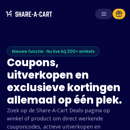
Winkelwagen
ontvangen
Winkelwagen
aanmaken
Nieuwe functie · Nu live bij 200+ winkels
Coupons,
Oplossingen
uitverkopen en
Voor consumenten
Voor scholen
exclusieve kortingen
Voor ondernemingen
allemaal op één plek.
Haal
Plus+
Zoek op de Share-A-Cart Deals-pagina op
Inloggen
winkel of product om direct werkende
couponcodes, actieve uitverkopen en