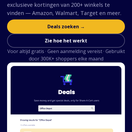
exclusieve kortingen van 200+ winkels te
Ondersteunde winkels
vinden — Amazon, Walmart, Target en meer.
Veelgestelde vragen
Handleidingen
Deals zoeken →
Zie hoe het werkt
Nederlands (Dutch)
Voor altijd gratis · Geen aanmelding vereist · Gebruikt
door 300K+ shoppers elke maand