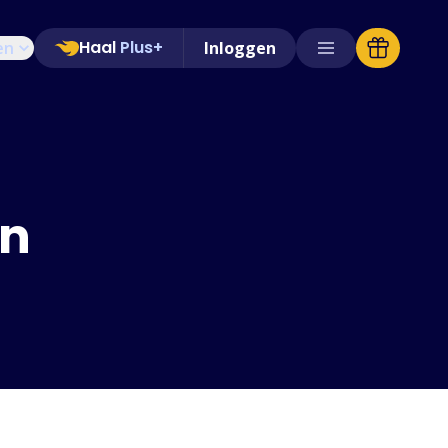
Haal
Plus+
en
Inloggen
Ondersteunde winkels
Veelgestelde vragen
Handleidingen
en
Nederlands (Dutch)