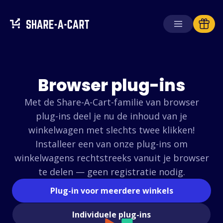
Winkelwagen
ontvangen
Winkelwagen
Browser plug-ins
aanmaken
Met de Share-A-Cart-familie van browser
Oplossingen
plug-ins deel je nu de inhoud van je
Voor consumenten
winkelwagen met slechts twee klikken!
Voor scholen
Installeer een van onze plug-ins om
Voor ondernemingen
winkelwagens rechtstreeks vanuit je browser
te delen — geen registratie nodig.
Haal
Plus+
Plug-in voor meerdere winkels
Inloggen
Individuele plug-ins