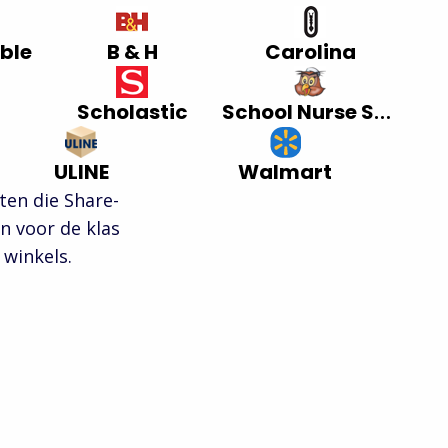
ble
B & H
Carolina
Scholastic
School Nurse Supply
ULINE
Walmart
ten die Share-
n voor de klas
 winkels.