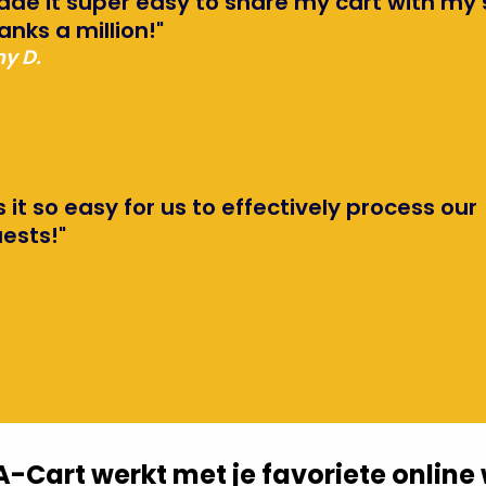
ade it super easy to share my cart with my 
anks a million!"
y D.
it so easy for us to effectively process our
ests!"
-Cart werkt met je favoriete online 