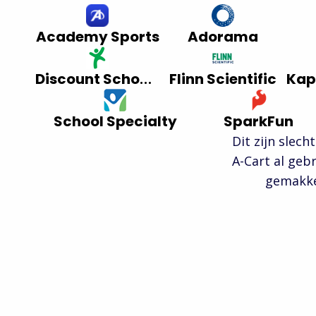
Academy Sports
Adorama
Discount School Supply
Flinn Scientific
School Specialty
SparkFun
Dit zijn slec
A-Cart al geb
gemakkel