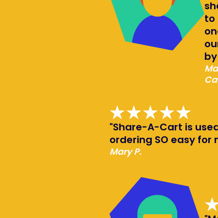
sh
to
on
ou
by
Mat
Cal
"Share-A-Cart is used
ordering SO easy for 
Mary P.