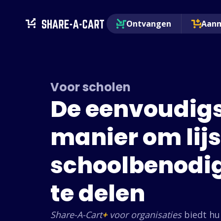
Ontvangen
Aan
Voor scholen
De eenvoudig
manier om lij
schoolbenodi
te delen
Share-A-Cart
+
voor organisaties
biedt hu