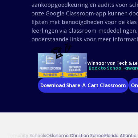
aankoopgoedkeuring en audits voor sch
onze Google Classroom-app kunnen do
lijsten met benodigdheden voor de klas
leerlingen via Classroom-mededelingen. 
onderstaande links voor meer informati
🏆🎉
Winnaar van Tech & Le
Back to School-awar
Download Share-A-Cart Classroom
On
Community Schools
Oklahoma Christian School
Florida Atlantic Un