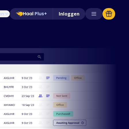
Haal
Plus+
en
Inloggen
Ondersteunde winkels
Veelgestelde vragen
Handleidingen
Nederlands (Dutch)