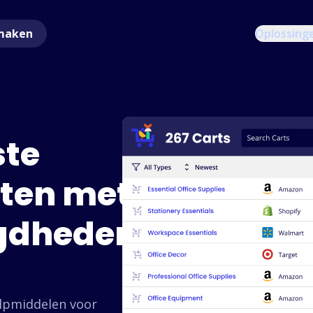
maken
Oplossing
ste
sten met
gdheden
lpmiddelen voor