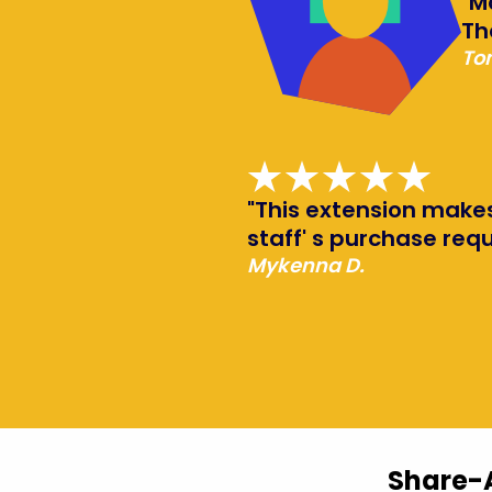
"M
Th
Ton
"This extension makes 
staff' s purchase requ
Mykenna D.
Share-A