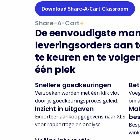
Download Share-A-Cart Classroom
Share-A-Cart
+
De eenvoudigste man
leveringsorders aan 
te keuren en te volge
één plek
Snellere goedkeuringen
Bet
Verzoeken worden met één klik vlot
Voeg
door je goedkeuringsproces geleid.
om a
Inzicht in uitgaven
Mak
bes
Exporteer aankoopgegevens naar XLS
voor rapportage en analyse.
Besp
wink