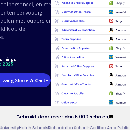
oolpersoneel, en met
centen eenvoudig
 delen met ouders en
Klik op de
e.
arnings
d 2025!
tvang Share-A-Cart+
Gebruikt door meer dan 6.000 scholen
🎓
iversity
Hatch Schools
Richardallen Schools
Cadillac Area Public S