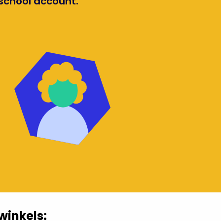
school account.
winkels: