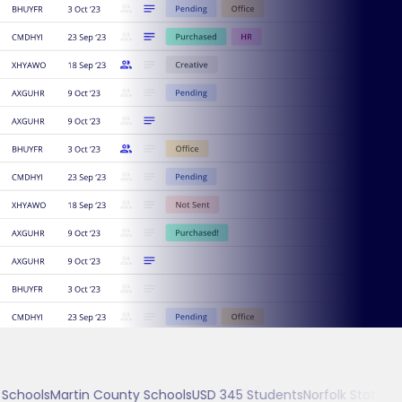
chools
Martin County Schools
USD 345 Students
Norfolk State Unive