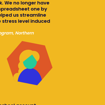
ick. We no longer have
 a spreadsheet one by
elped us streamline
 stress level induced
rogram, Northern