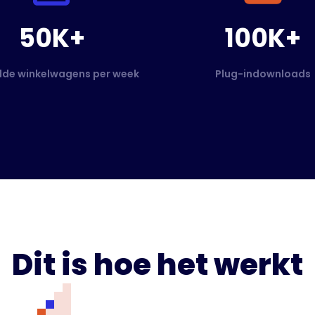
50K+
100K+
de winkelwagens per week
Plug-indownloads
Dit is hoe het werkt