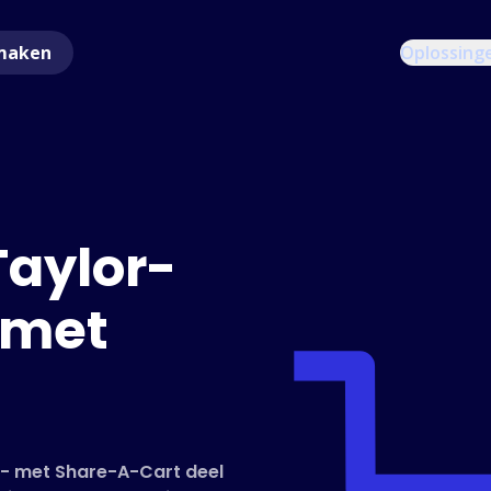
maken
Oplossing
Taylor-
 met
r - met Share-A-Cart deel