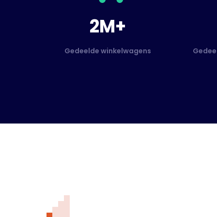
2M+
Gedeelde winkelwagens
Gedeel