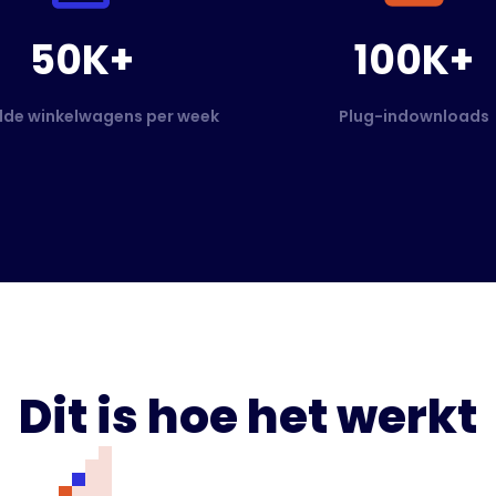
50K+
100K+
de winkelwagens per week
Plug-indownloads
Dit is hoe het werkt