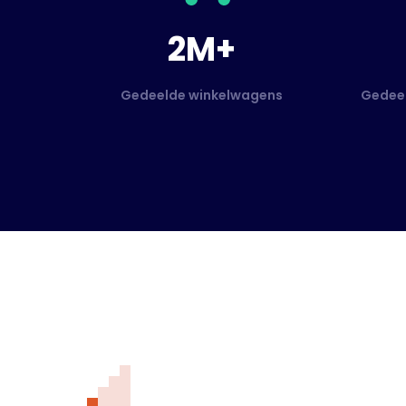
2M+
Gedeelde winkelwagens
Gedeel