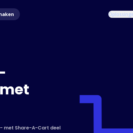
maken
Oplossing
-
 met
r - met Share-A-Cart deel