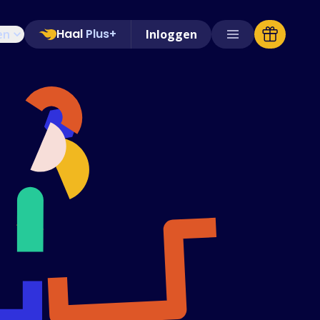
Haal
Plus+
en
Inloggen
Ondersteunde winkels
Veelgestelde vragen
Handleidingen
Nederlands (Dutch)