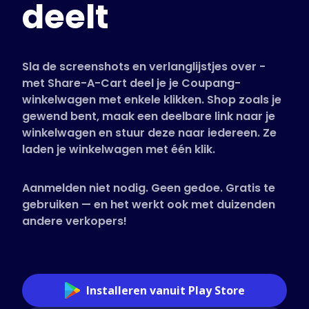
deelt
Ondersteunde winkels
Veelgestelde vragen
Handleidingen
Sla de screenshots en verlanglijstjes over -
met Share-A-Cart deel je je Coupang-
winkelwagen met enkele klikken. Shop zoals je
Nederlands (Dutch)
gewend bent, maak een deelbare link naar je
winkelwagen en stuur deze naar iedereen. Ze
laden je winkelwagen met één klik.
Aanmelden niet nodig. Geen gedoe. Gratis te
gebruiken — en het werkt ook met duizenden
andere verkopers!
Installeren vanuit Play Store