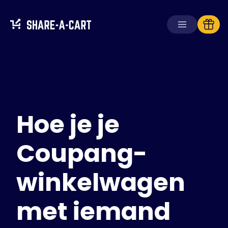
Winkelwagen
ontvangen
Winkelwagen
aanmaken
Hoe je je
Oplossingen
Voor consumenten
Voor scholen
Coupang-
Voor ondernemingen
winkelwagen
Haal
Plus+
met iemand
Inloggen