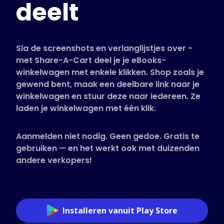
deelt
Ondersteunde winkels
Veelgestelde vragen
Handleidingen
Sla de screenshots en verlanglijstjes over -
met Share-A-Cart deel je je eBooks-
winkelwagen met enkele klikken. Shop zoals je
Nederlands (Dutch)
gewend bent, maak een deelbare link naar je
winkelwagen en stuur deze naar iedereen. Ze
laden je winkelwagen met één klik.
Aanmelden niet nodig. Geen gedoe. Gratis te
gebruiken — en het werkt ook met duizenden
andere verkopers!
Installeren vanuit Play Store