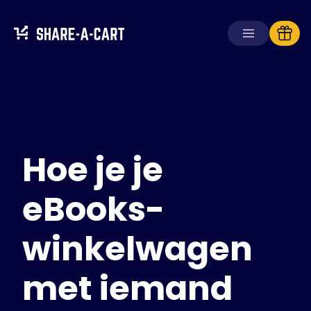
Winkelwagen
ontvangen
Winkelwagen
aanmaken
Hoe je je
Oplossingen
Voor consumenten
Voor scholen
eBooks-
Voor ondernemingen
winkelwagen
Haal
Plus+
met iemand
Inloggen