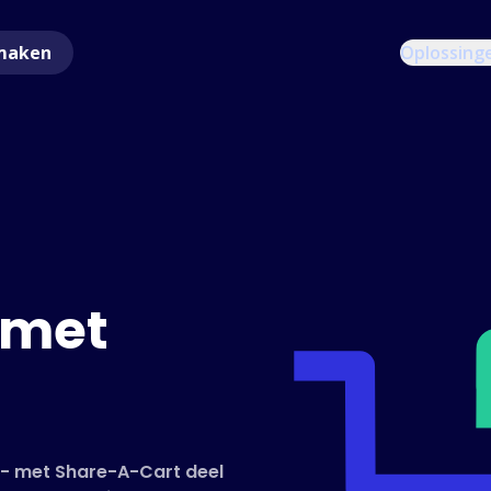
maken
Oplossing
 met
r - met Share-A-Cart deel