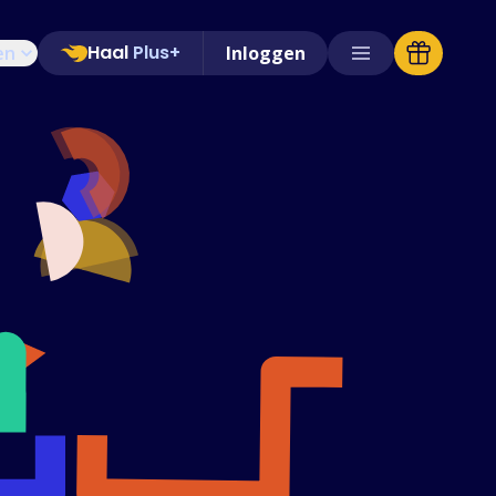
Haal
Plus+
en
Inloggen
Ondersteunde winkels
Veelgestelde vragen
Handleidingen
Nederlands (Dutch)