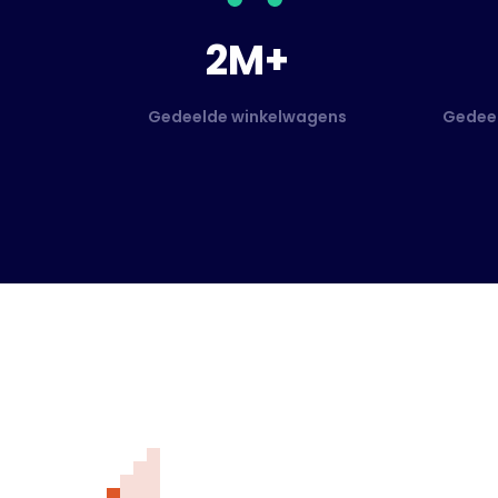
2M+
Gedeelde winkelwagens
Gedeel