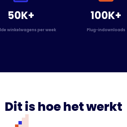
50K+
100K+
de winkelwagens per week
Plug-indownloads
Dit is hoe het werkt