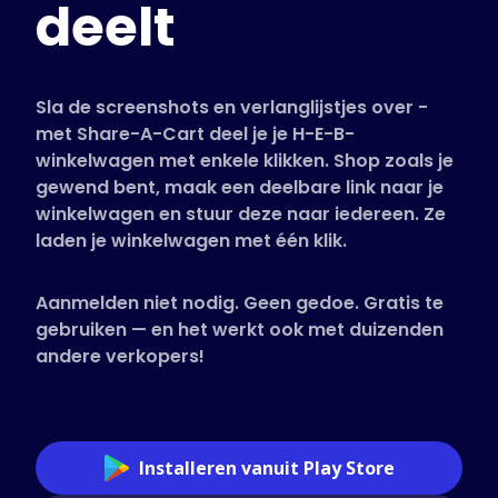
deelt
Ondersteunde winkels
Veelgestelde vragen
Handleidingen
Sla de screenshots en verlanglijstjes over -
met Share-A-Cart deel je je H-E-B-
winkelwagen met enkele klikken. Shop zoals je
Nederlands (Dutch)
gewend bent, maak een deelbare link naar je
winkelwagen en stuur deze naar iedereen. Ze
laden je winkelwagen met één klik.
Aanmelden niet nodig. Geen gedoe. Gratis te
gebruiken — en het werkt ook met duizenden
andere verkopers!
Installeren vanuit Play Store