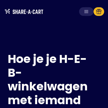
Winkelwagen
ontvangen
Winkelwagen
aanmaken
Hoe je je H-E-
Oplossingen
Voor consumenten
Voor scholen
B-
Voor ondernemingen
winkelwagen
Haal
Plus+
met iemand
Inloggen