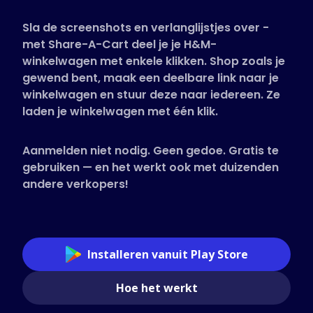
Ondersteunde winkels
Sla de screenshots en verlanglijstjes over -
Veelgestelde vragen
met Share-A-Cart deel je je H&M-
Handleidingen
winkelwagen met enkele klikken. Shop zoals je
gewend bent, maak een deelbare link naar je
winkelwagen en stuur deze naar iedereen. Ze
Nederlands (Dutch)
laden je winkelwagen met één klik.
Aanmelden niet nodig. Geen gedoe. Gratis te
gebruiken — en het werkt ook met duizenden
andere verkopers!
Installeren vanuit Play Store
Hoe het werkt