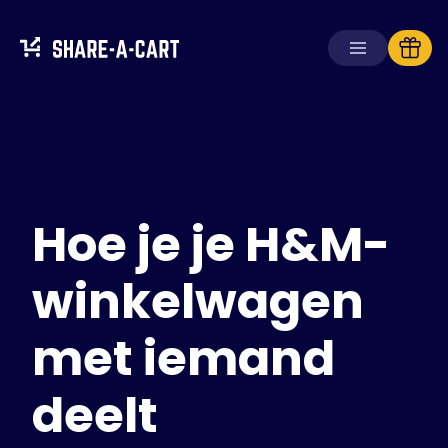
Winkelwagen
ontvangen
Winkelwagen
aanmaken
Hoe je je H&M-
Oplossingen
Voor consumenten
Voor scholen
winkelwagen
Voor ondernemingen
met iemand
Haal
Plus+
deelt
Inloggen