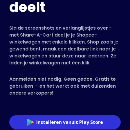
deelt
Ondersteunde winkels
Veelgestelde vragen
Handleidingen
Sla de screenshots en verlanglijstjes over -
met Share-A-Cart deel je je Shopee-
winkelwagen met enkele klikken. Shop zoals je
Nederlands (Dutch)
gewend bent, maak een deelbare link naar je
winkelwagen en stuur deze naar iedereen. Ze
laden je winkelwagen met één klik.
Aanmelden niet nodig. Geen gedoe. Gratis te
gebruiken — en het werkt ook met duizenden
andere verkopers!
Installeren vanuit Play Store