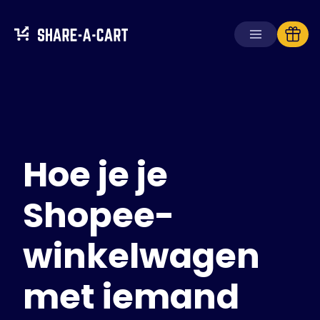
Winkelwagen
ontvangen
Winkelwagen
aanmaken
Hoe je je
Oplossingen
Voor consumenten
Voor scholen
Shopee-
Voor ondernemingen
winkelwagen
Haal
Plus+
met iemand
Inloggen