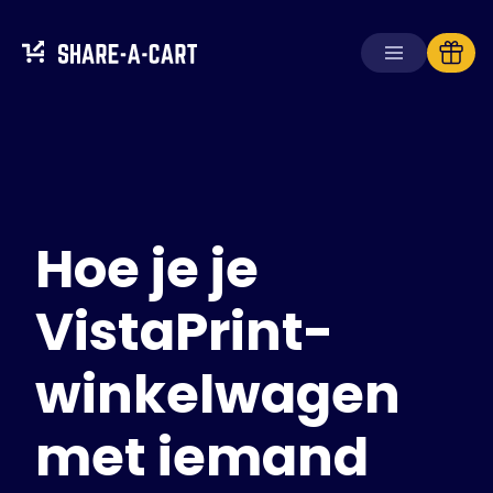
Winkelwagen
ontvangen
Winkelwagen
aanmaken
Hoe je je
Oplossingen
Voor consumenten
Voor scholen
VistaPrint-
Voor ondernemingen
winkelwagen
Haal
Plus+
met iemand
Inloggen