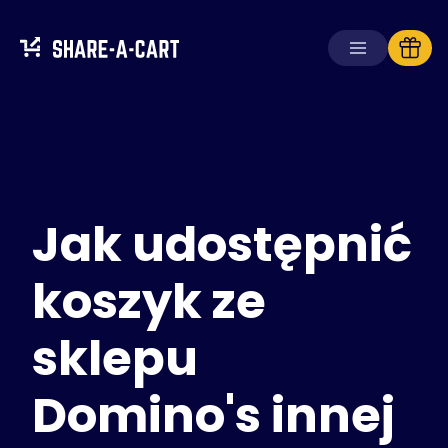
Odbierz koszyk
Utwórz koszyk
Jak udostępnić
Rozwiązania
Dla konsumentów
Dla szkół
koszyk ze
Dla firm
sklepu
Zdobądź
Plus+
Domino's innej
Zaloguj się