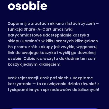
osobie
Obsługiwane sklepy
Często zadawane pytania
Poradniki
Zapomnij o zrzutach ekranu i listach życzeń –
funkcja Share-A-Cart umożliwia
natychmiastowe udostępnianie koszyka
Polski (Polish)
sklepu Domino's w kilku prostych kliknięciach.
Po prostu zrób zakupy jak zwykle, wygeneruj
link do swojego koszyka i wyślij go dowolnej
osobie. Odbiorca wczyta dokładnie ten sam
koszyk jednym kliknięciem.
Brak rejestracji. Brak pośpiechu. Bezpłatne
korzystanie — to rozwiązanie działa również z
tysiącami innych sprzedawców detalicznych!