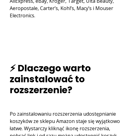
AliExpress, eBay, Kroger, Target, Ulta Beauty,
Aeropostale, Carter’s, Kohl’s, Macy’s i Mouser
Electronics.
⚡ Dlaczego warto
zainstalować to
rozszerzenie?
Po zainstalowaniu rozszerzenia udostępnianie
koszyków ze sklepu Amazon staje się wyjątkowo
łatwe. Wystarczy kliknąć ikonę rozszerzenia,
pobrać link i od razu można udostępnić koszyk –