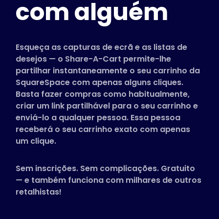
com alguém
Lojas suportadas
Perguntas Frequentes
Guias Práticos
Esqueça as capturas de ecrã e as listas de
desejos — o Share-A-Cart permite-lhe
partilhar instantaneamente o seu carrinho da
Português
SquareSpace com apenas alguns cliques.
(Portuguese)
Basta fazer compras como habitualmente,
criar um link partilhável para o seu carrinho e
enviá-lo a qualquer pessoa. Essa pessoa
receberá o seu carrinho exato com apenas
um clique.
Sem inscrições. Sem complicações. Gratuito
— e também funciona com milhares de outros
retalhistas!