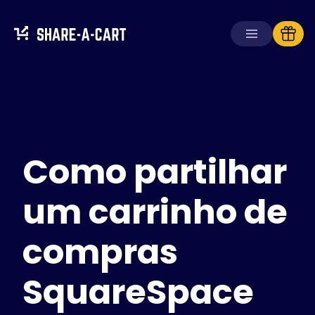
Receber carrinho
Criar carrinho
Como partilhar
Soluções
Para consumidores
Para escolas
um carrinho de
Para empresas
compras
Obtenha
Plus+
SquareSpace
Iniciar sessão