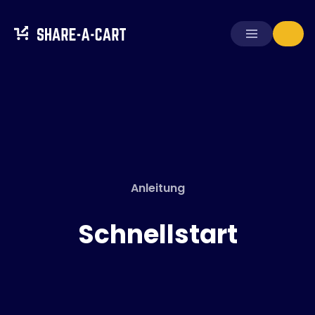
Warenkorb
empfangen
Warenkorb
erstellen
Lösungen
Für Verbraucher
Anleitung
Für Schulen
Für Unternehmen
Schnellstart
Hol dir
Plus+
Anmelden