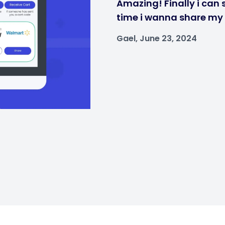
Amazing! Finally i can 
time i wanna share my ca
Gael, June 23, 2024