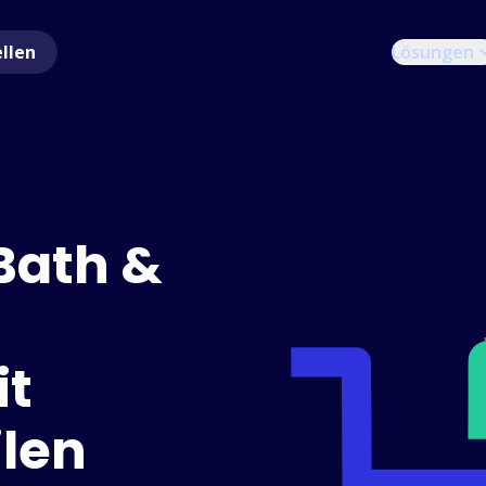
ellen
Lösungen
 Bath &
it
len