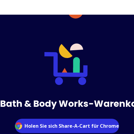
n Bath & Body Works-Warenko
Holen Sie sich Share-A-Cart für Chrome