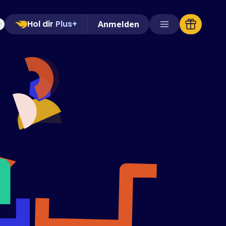
Hol dir
Plus+
Anmelden
Unterstützte Shops
FAQs
Anleitungen
Deutsch (German)