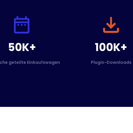
50K+
100K+
che geteilte Einkaufswagen
Plugin-Downloads