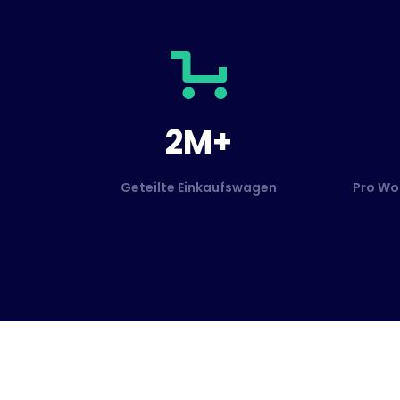
2M+
Geteilte Einkaufswagen
Pro Wo