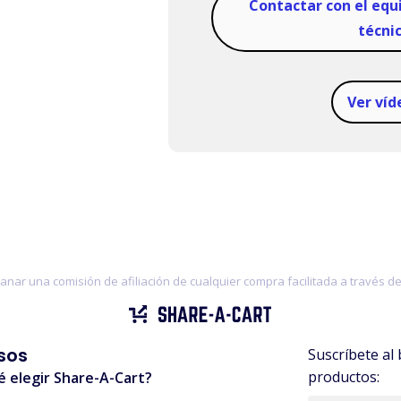
Contactar con el equ
técni
Ver víd
nar una comisión de afiliación de cualquier compra facilitada a través del
sos
Suscríbete al 
productos:
é elegir Share-A-Cart?