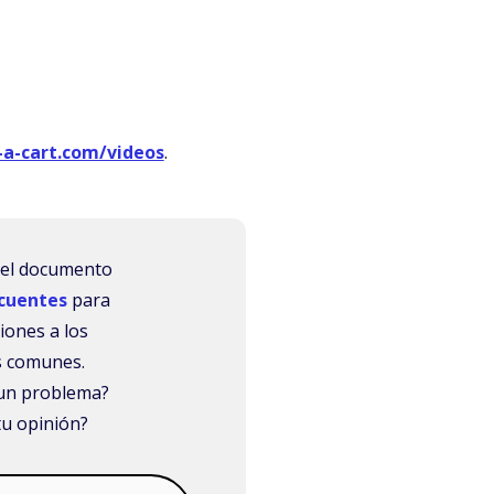
-a-cart.com/videos
.
r el documento
cuentes
para
iones a los
 comunes.
 un problema?
tu opinión?