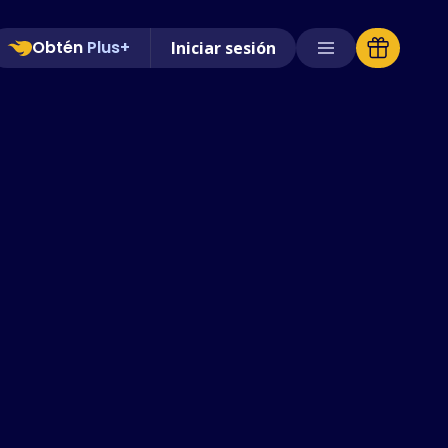
Obtén
Plus+
Iniciar sesión
Tiendas compatibles
Preguntas frecuentes
Guías de uso
Español (Spanish)