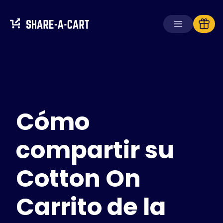
Recibir carrito
Crear carrito
Cómo
Soluciones
Para consumidores
Para escuelas
compartir su
Para empresas
Cotton On
Obtén
Plus+
Carrito de la
Iniciar sesión