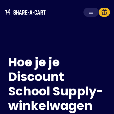
Winkelwagen
ontvangen
Winkelwagen
aanmaken
Hoe je je
Oplossingen
Voor consumenten
Voor scholen
Discount
Voor ondernemingen
School Supply-
Haal
Plus+
winkelwagen
Inloggen