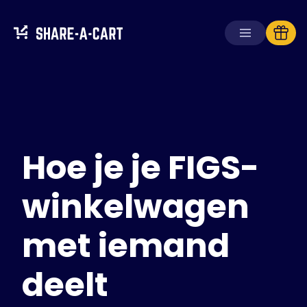
Winkelwagen
ontvangen
Winkelwagen
aanmaken
Hoe je je FIGS-
Oplossingen
Voor consumenten
Voor scholen
winkelwagen
Voor ondernemingen
met iemand
Haal
Plus+
deelt
Inloggen