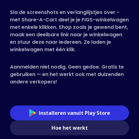
Ondersteunde winkels
Sla de screenshots en verlanglijstjes over -
Veelgestelde vragen
met Share-A-Cart deel je je FIGS-winkelwagen
Handleidingen
met enkele klikken. Shop zoals je gewend bent,
maak een deelbare link naar je winkelwagen
en stuur deze naar iedereen. Ze laden je
Nederlands (Dutch)
winkelwagen met één klik.
Aanmelden niet nodig. Geen gedoe. Gratis te
gebruiken — en het werkt ook met duizenden
andere verkopers!
Installeren vanuit Play Store
Hoe het werkt